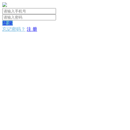
登 录
忘记密码？
注 册